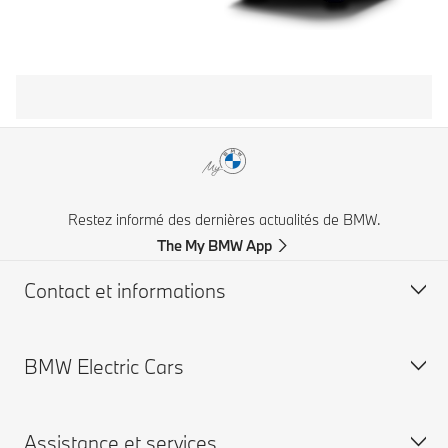
Restez informé des dernières actualités de BMW.
The My BMW App
Contact et informations
BMW Electric Cars
Service clientèle BMW
FAQ
Assistance et services
Trouver un concessionnaire BMW
BMW électriques