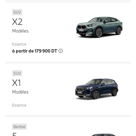
SUV
X2
Modèles
Essence
à partir de 179 900 DT
SUV
X1
Modèles
Essence
Berline
5