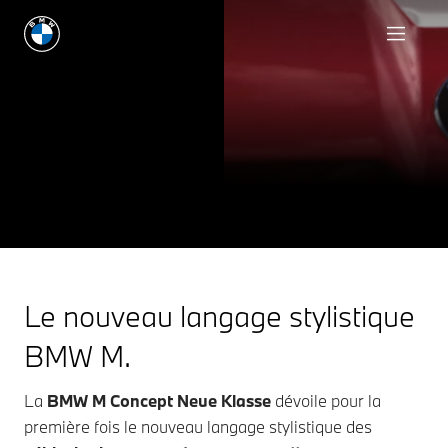
BMW M CONCEPT
NEUE KLASSE
QUAND LE DESIGN RENCONTRE LA
PERFORMANCE.
Je reste informé(e)
Le nouveau langage stylistique
BMW M.
La
BMW M Concept Neue Klasse
dévoile pour la
première fois le nouveau langage stylistique des