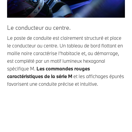
Le conducteur au centre.
Co
Le poste de conduite est clairement structuré et place
Les
le conducteur au centre. Un tableau de bord flottant en
un 
maille noire caractérise l’habitacle et, au démarrage,
trè
est complété par un motif lumineux hexagonal
tei
spécifique M.
Les commandes rouges
élé
caractéristiques de la série M
et les affichages épurés
cin
favorisent une conduite précise et intuitive.
vie
siè