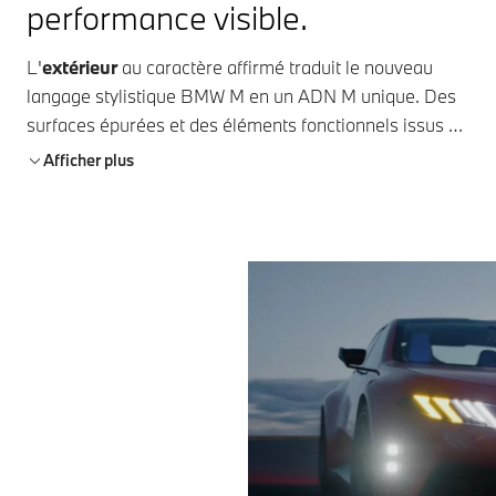
performance visible.
L'
extérieur
au caractère affirmé traduit le nouveau
langage stylistique BMW M en un ADN M unique. Des
surfaces épurées et des éléments fonctionnels issus du
sport automobile façonnent son apparence – réduite à
Afficher plus
l’essentiel, focalisée et résolument orientée vers la
performance.