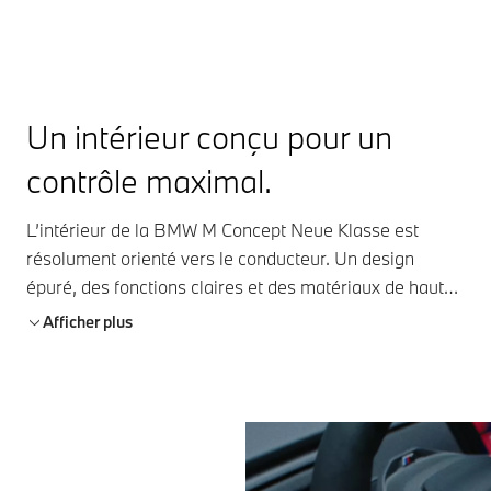
Un intérieur conçu pour un
contrôle maximal.
L’intérieur de la BMW M Concept Neue Klasse est
résolument orienté vers le conducteur. Un design
épuré, des fonctions claires et des matériaux de haute
qualité créent une atmosphère de concentration,
Afficher plus
plaçant la performance et le contrôle au centre.