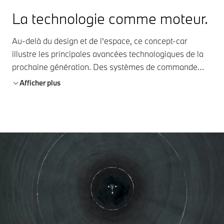
La technologie comme moteur.
Au-delà du design et de l'espace, ce concept-car
illustre les principales avancées technologiques de la
prochaine génération. Des systèmes de commande
intelligents, de nouveaux concepts de motorisation et
Afficher plus
des systèmes connectés montrent comment la
dynamique de conduite, le contrôle et l'efficacité vont
évoluer à l'avenir.