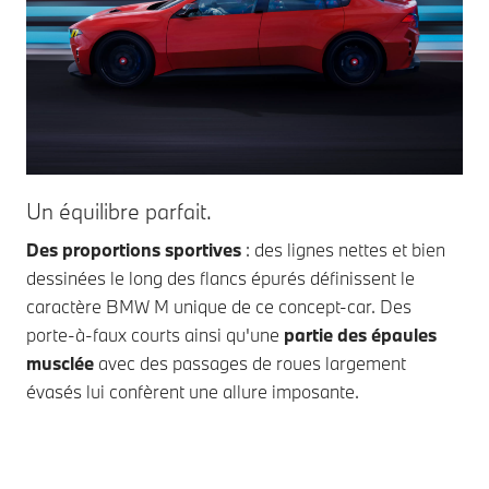
Un équilibre parfait.
L’a
Des proportions sportives
: des lignes nettes et bien
L’a
dessinées le long des flancs épurés définissent le
ép
caractère BMW M unique de ce concept-car. Des
tr
porte-à-faux courts ainsi qu'une
partie des épaules
que
musclée
avec des passages de roues largement
bor
évasés lui confèrent une allure imposante.
por