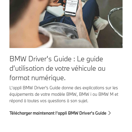
M
BMW Driver's Guide : Le guide
d’utilisation de votre véhicule au
Le
st
format numérique.
vé
L’appli BMW Driver's Guide donne des explications sur les
et
équipements de votre modèle BMW, BMW i ou BMW M et
Té
répond à toutes vos questions à son sujet.
Télécharger maintenant l'appli BMW Driver's Guide