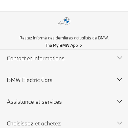
Restez informé des dernières actualités de BMW.
The My BMW App
Contact et informations
BMW Electric Cars
Service clientèle BMW
FAQ
Assistance et services
Trouver un concessionnaire BMW
BMW électriques
Assistance en cas d'accident
La recharge publique
Choisissez et achetez
Obtenir une brochure
La recharge à domicile
Campagne de rappel