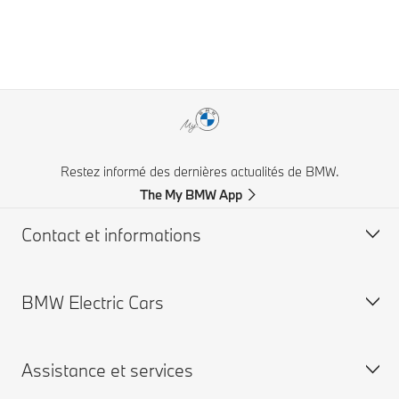
Restez informé des dernières actualités de BMW.
The My BMW App
Contact et informations
BMW Electric Cars
Service clientèle BMW
FAQ
Assistance et services
Trouver un concessionnaire BMW
BMW électriques