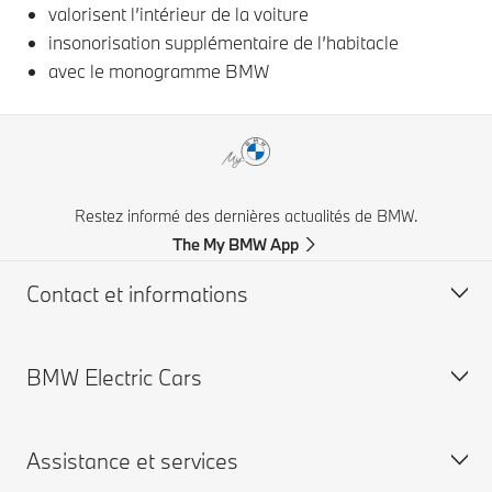
valorisent l’intérieur de la voiture
insonorisation supplémentaire de l’habitacle
avec le monogramme BMW
Restez informé des dernières actualités de BMW.
The My BMW App
Contact et informations
BMW Electric Cars
Service clientèle BMW
FAQ
Assistance et services
Trouver un concessionnaire BMW
BMW électriques