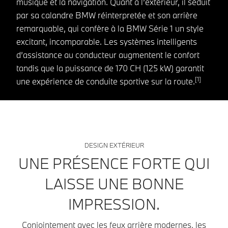
musique et la navigation. Quant à l’extérieur, il séduit
par sa calandre BMW réinterpretée et son arrière
remarquable, qui confère à la BMW Série 1 un style
excitant, incomparable. Les systèmes intelligents
d’assistance au conducteur augmentent le confort
tandis que la puissance de 170 CH (125 kW) garantit
[1]
une expérience de conduite sportive sur la route.
DESIGN EXTÉRIEUR
UNE PRÉSENCE FORTE QUI
LAISSE UNE BONNE
IMPRESSION.
Conjointement avec les feux arrière modernes, les