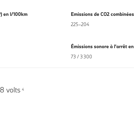
) en l/100km
Emissions de CO2 combinées
225–204
Émissions sonore à l'arrêt e
73 / 3 300
8 volts
4