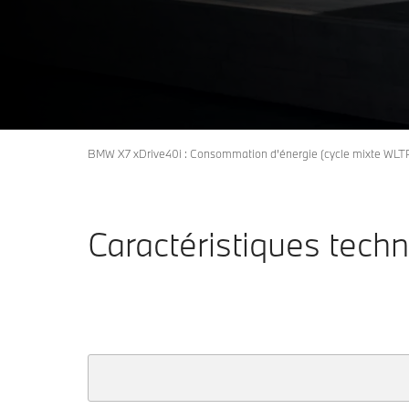
X7
Découvrir maintenant
BMW X7 xDrive40i : Consommation d’énergie (cycle mixte WLTP) 
Caractéristiques tech