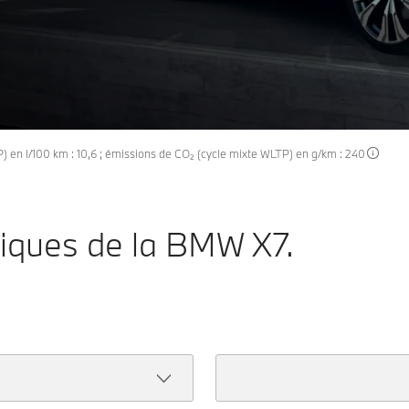
en l/100 km : 10,6 ; émissions de CO₂ (cycle mixte WLTP) en g/km : 240
niques de la BMW X7.