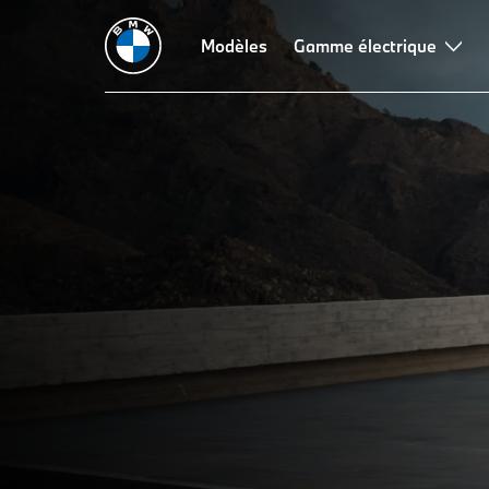
Modèles
Gamme électrique
THE
La BMW X7 : Caractérist
techniques.