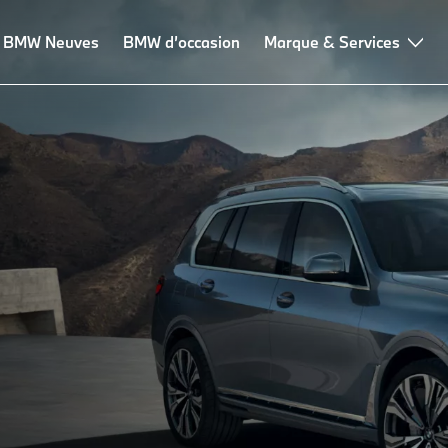
BMW Neuves
BMW d’occasion
Marque & Services
iques